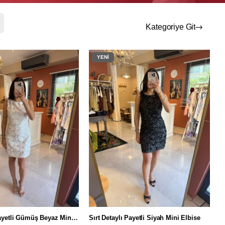
Kategoriye Git
YENI
ÜRÜN
Sırt Detaylı Payetli Gümüş Beyaz Mini Elbise
Sırt Detaylı Payetli Siyah Mini Elbise