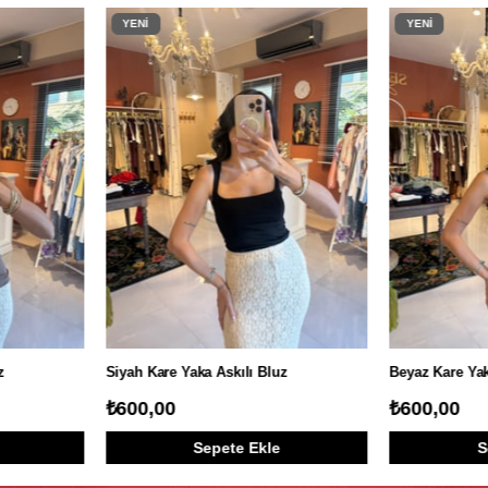
YENI
YENI
ÜRÜN
ÜRÜN
uz
Dantel Güpürlü Siyah Etek
Silvana Elbis
₺1.200,00
₺2.750,00
e
Sepete Ekle