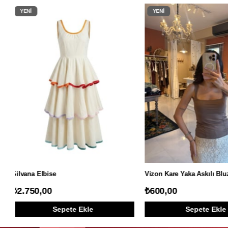
YENI
YENI
ÜRÜN
ÜRÜN
Siyah Kare Yaka Askılı Bluz
Beyaz Kare Yaka Askılı Bl
₺600,00
₺600,00
Sepete Ekle
Sepete Ekl