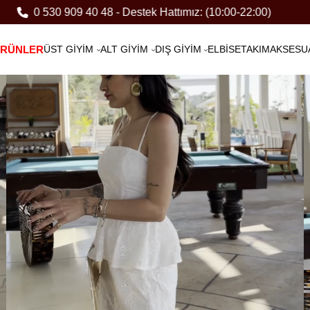
09 40 48 - Destek Hattımız: (10:00-22:00)
Yeni
ÜRÜNLER
ÜST GİYİM
ALT GİYİM
DIŞ GİYİM
ELBİSE
TAKIM
AKSESU