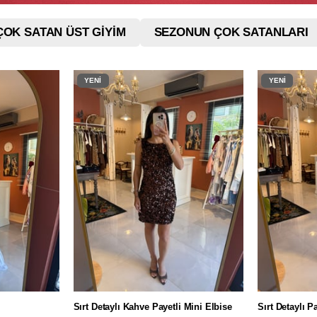
ÇOK SATAN ÜST GİYİM
SEZONUN ÇOK SATANLARI
YENI
YENI
ÜRÜN
ÜRÜN
Sırt Detaylı Kahve Payetli Mini Elbise