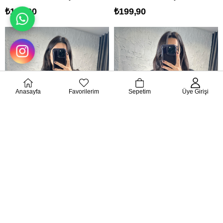
₺199,90
₺199,90
Anasayfa
Favorilerim
Sepetim
Üye Girişi
TÜKENDI
TÜKENDI
Siyah Gold Kilit Toka Ayarlanabilir Kemer
Acı Kahverengi Gold Kilit Toka Ayarlanabilir Kemer
₺250,00
₺250,00