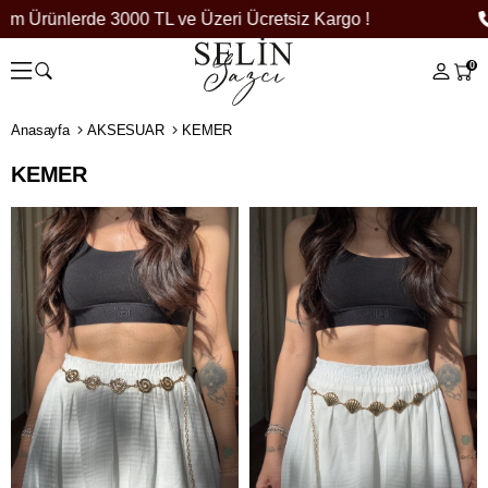
rünlerde 3000 TL ve Üzeri Ücretsiz Kargo !
0
0
Anasayfa
AKSESUAR
KEMER
KEMER