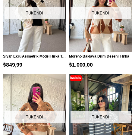
TÜKENDI
TÜKENDI
Siyah Ekru Asimetrik Model Hırka Triko
Moreno Baklava Dilim Desenli Hırka
₺849,99
₺1.000,00
İNDIRIM
TÜKENDI
TÜKENDI