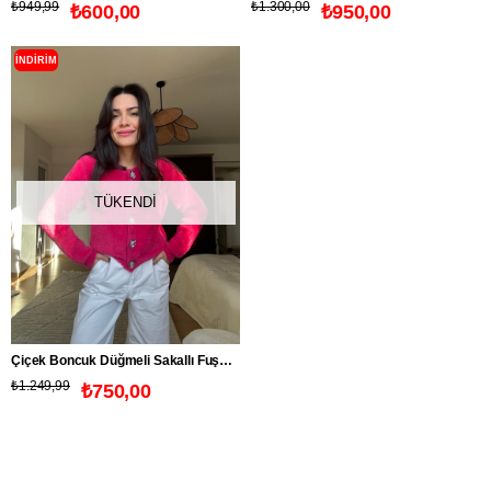
₺949,99
₺1.300,00
₺600,00
₺950,00
İNDIRIM
TÜKENDI
Çiçek Boncuk Düğmeli Sakallı Fuşya Hırka
₺1.249,99
₺750,00