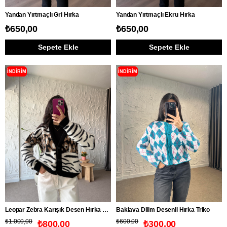
Yandan Yırtmaçlı Gri Hırka
Yandan Yırtmaçlı Ekru Hırka
₺650,00
₺650,00
Sepete Ekle
Sepete Ekle
İNDIRIM
İNDIRIM
Leopar Zebra Karışık Desen Hırka Triko
Baklava Dilim Desenli Hırka Triko
₺1.000,00
₺600,00
₺800,00
₺300,00