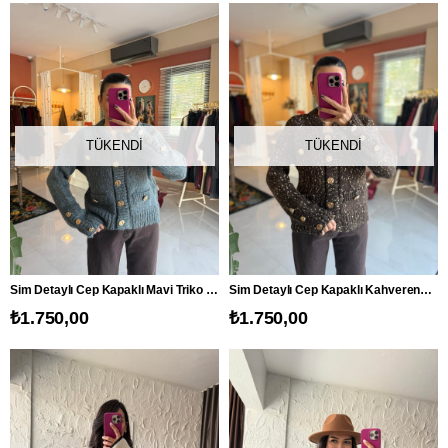
TÜKENDI
TÜKENDI
Sim Detaylı Cep Kapaklı Mavi Triko Ceket
Sim Detaylı Cep Kapaklı Kahverengi Triko Ceket (ÖN SİPARİŞTİR! 17.11 TAHMİNİ KARGO ÇIKIŞ TARİHİDİR.)
₺1.750,00
₺1.750,00