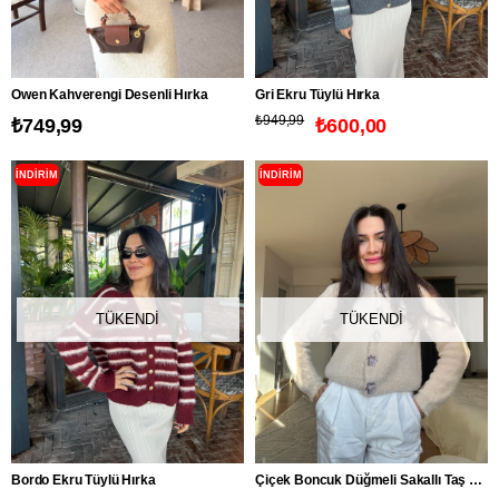
Owen Kahverengi Desenli Hırka
Gri Ekru Tüylü Hırka
₺949,99
₺749,99
₺600,00
İNDIRIM
İNDIRIM
TÜKENDI
TÜKENDI
Bordo Ekru Tüylü Hırka
Çiçek Boncuk Düğmeli Sakallı Taş Hırka