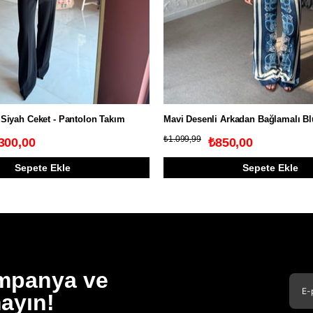
 Siyah Ceket - Pantolon Takım
Mavi Desenli Arkadan Bağlamalı B
₺1.099,99
300,00
₺850,00
Sepete Ekle
Sepete Ekle
ampanya ve
mayın!