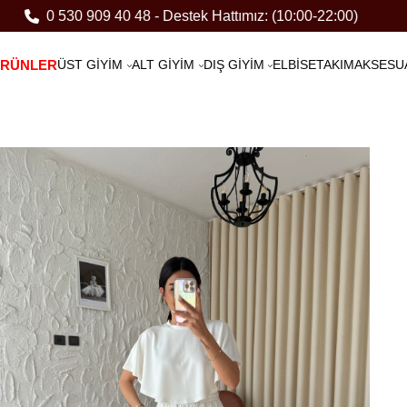
0 530 909 40 48 - Destek Hattımız: (10:00-22:00)
ÜRÜNLER
ÜST GİYİM
ALT GİYİM
DIŞ GİYİM
ELBİSE
TAKIM
AKSESU