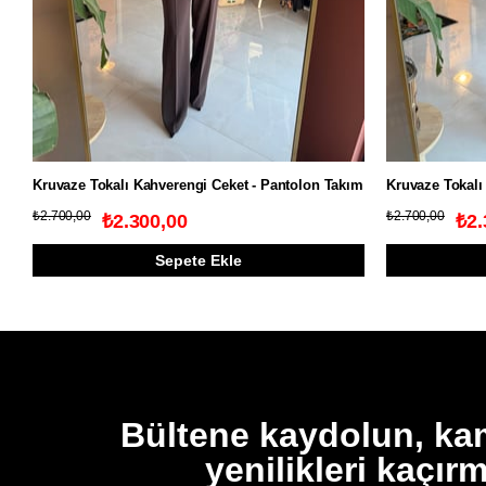
Kruvaze Tokalı Kahverengi Ceket - Pantolon Takım
Kruvaze Tokalı
₺2.700,00
₺2.700,00
₺2.300,00
₺2.
Sepete Ekle
Bültene kaydolun, k
yenilikleri kaçır