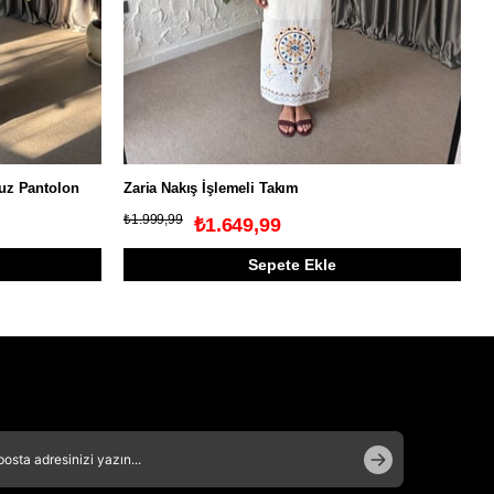
luz Pantolon
Zaria Nakış İşlemeli Takım
K
₺1.999,99
₺
₺1.649,99
Sepete Ekle