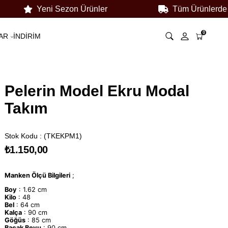
Yeni Sezon Ürünler
Tüm Ürünlerde 3000
0
AR
İNDİRİM
Pelerin Model Ekru Modal
Takım
Stok Kodu
(TKEKPM1)
₺1.150,00
Manken Ölçü Bilgileri
;
Boy
: 1.62 cm
Kilo
: 48
Bel
: 64 cm
Kalça
: 90 cm
Göğüs
: 85 cm
Bacak Boyu
: 90 cm