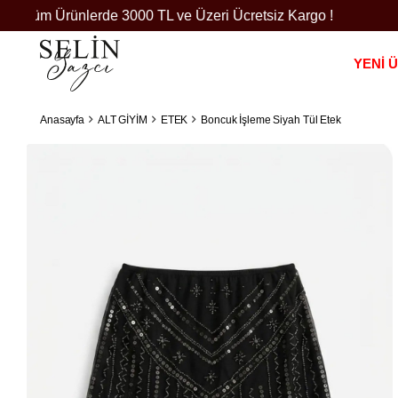
Tüm Ürünlerde 3000 TL ve Üzeri Ücretsiz Kargo !
YENİ 
Anasayfa
ALT GİYİM
ETEK
Boncuk İşleme Siyah Tül Etek