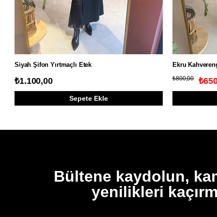
Siyah Şifon Yırtmaçlı Etek
Ekru Kahvereng
₺800,00
₺1.100,00
₺650
Sepete Ekle
Bültene kaydolun, k
yenilikleri kaçır