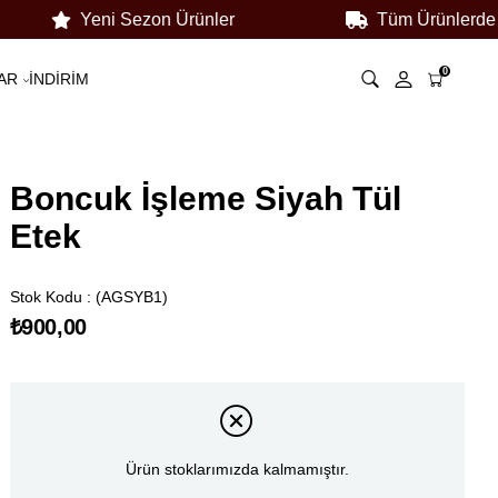
Yeni Sezon Ürünler
Tüm Ürünlerde 30
0
AR
İNDİRİM
Boncuk İşleme Siyah Tül
Etek
Stok Kodu
(AGSYB1)
₺900,00
Ürün stoklarımızda kalmamıştır.