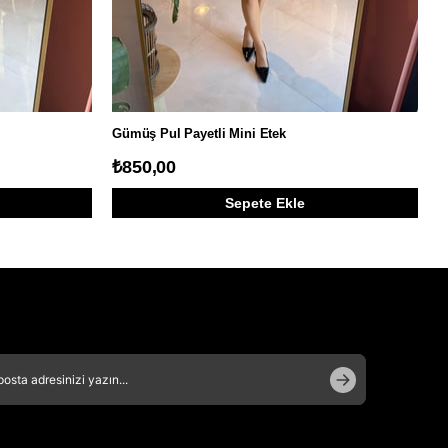
Gümüş Pul Payetli Mini Etek
Ç
₺
₺850,00
Sepete Ekle