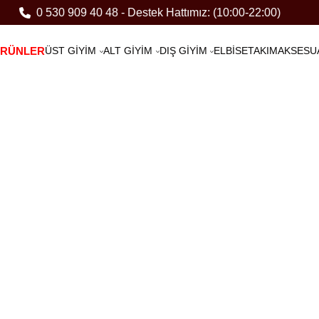
0 530 909 40 48 - Destek Hattımız: (10:00-22:00)
ÜRÜNLER
ÜST GİYİM
ALT GİYİM
DIŞ GİYİM
ELBİSE
TAKIM
AKSESU